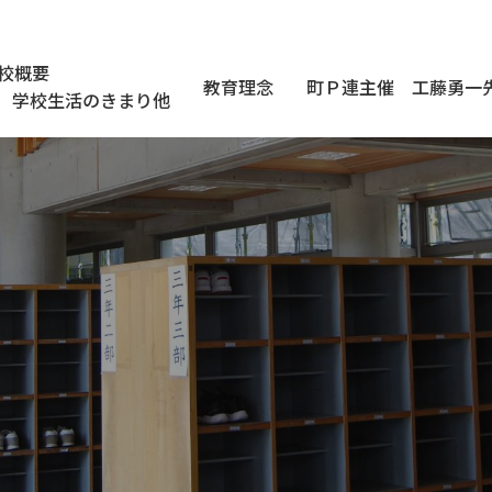
校概要
教育理念
町Ｐ連主催 工藤勇一
学校生活のきまり他