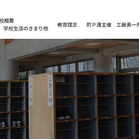
校概要
教育理念
町Ｐ連主催 工藤勇一
学校生活のきまり他