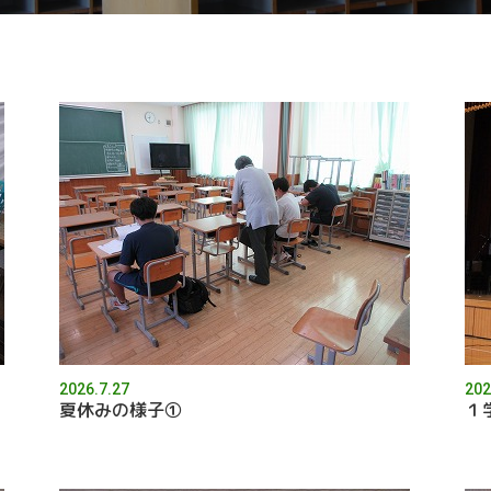
2026.7.27
202
夏休みの様子①
１