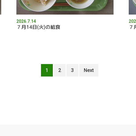
2026.7.14
202
７月14日(火)の給食
７
1
2
3
Next