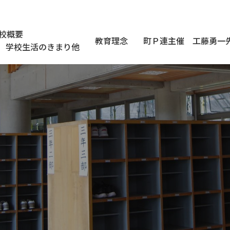
校概要
教育理念
町Ｐ連主催 工藤勇一
学校生活のきまり他