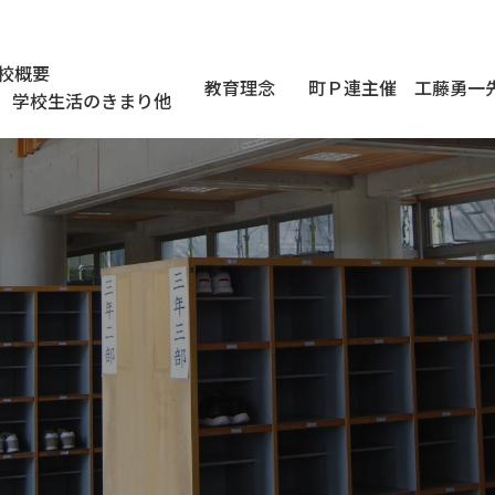
校概要
教育理念
町Ｐ連主催 工藤勇一
学校生活のきまり他