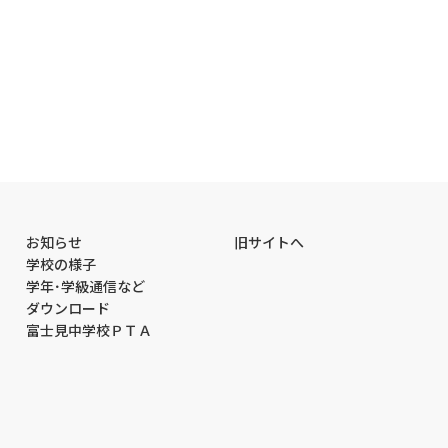
お知らせ
旧サイトへ
学校の様子
学年･学級通信など
ダウンロード
富士見中学校ＰＴＡ